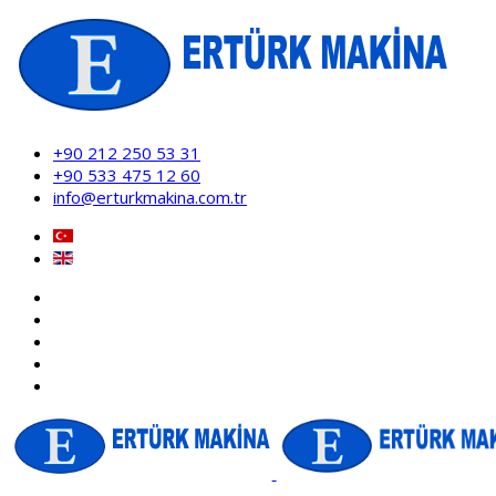
+90 212 250 53 31
+90 533 475 12 60
info@erturkmakina.com.tr